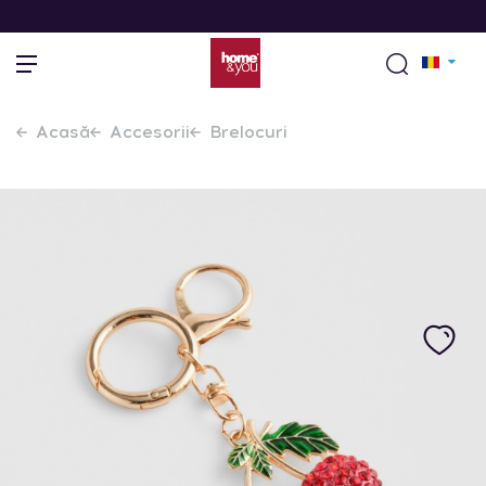
Acasă
Accesorii
Brelocuri