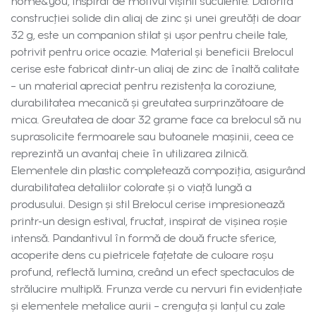
home&you, inspirat de motivul vișinii suculente. Datorită
construcției solide din aliaj de zinc și unei greutăți de doar
32 g, este un companion stilat și ușor pentru cheile tale,
potrivit pentru orice ocazie. Material și beneficii Brelocul
cerise este fabricat dintr-un aliaj de zinc de înaltă calitate
– un material apreciat pentru rezistența la coroziune,
durabilitatea mecanică și greutatea surprinzătoare de
mica. Greutatea de doar 32 grame face ca brelocul să nu
suprasolicite fermoarele sau butoanele mașinii, ceea ce
reprezintă un avantaj cheie în utilizarea zilnică.
Elementele din plastic completează compoziția, asigurând
durabilitatea detaliilor colorate și o viață lungă a
produsului. Design și stil Brelocul cerise impresionează
printr-un design estival, fructat, inspirat de vișinea roșie
intensă. Pandantivul în formă de două fructe sferice,
acoperite dens cu pietricele fațetate de culoare roșu
profund, reflectă lumina, creând un efect spectaculos de
strălucire multiplă. Frunza verde cu nervuri fin evidențiate
și elementele metalice aurii – crenguța și lanțul cu zale