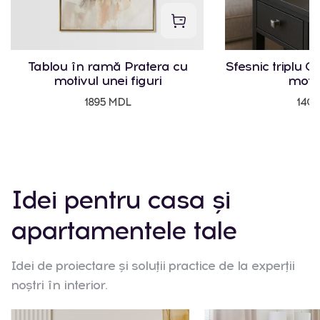
Tablou în ramă Pratera cu
Sfesnic triplu Cr
motivul unei figuri
motiv
1895 MDL
140
Idei pentru casa și
apartamentele tale
Idei de proiectare și soluții practice de la experții
noștri în interior.