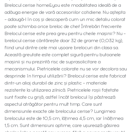
Brelocul cerise home&you este modalitatea ideală de a
adăuga energie de vară accesoriilor cotidiene. Nu aștepta
– adaugă-l în coș și descoperă cum un mic detaliu colorat
poate schimba orice breloc de chei! Întrebări frecvente
Brelocul cerise este prea greu pentru cheile mașinii? Nu –
brelocul cerise cântărește doar 32 de grame (0,032 kg),
fiind unul dintre cele mai ușoare brelocuri din clasa sa.
Această greutate este complet sigură pentru butoanele
mașinii și nu prezintă risc de suprasolicitare a
mecanismului. Pietricelele colorate nu se vor decolora sau
desprinde în timpul utilizării? Brelocul cerise este fabricat
dintr-un aliaj durabil de zinc și plastic – materiale
rezistente la utilizarea zilnică. Pietricelele roșii fațetate
sunt fixate cu grijă, astfel încât brelocul își păstrează
aspectul atrăgător pentru mult timp. Care sunt
dimensiunile exacte ale brelocului cerise? Lungimea
brelocului este de 10,5 cm, lățimea 4,5 cm, iar înălțimea
1,5 cm. Sunt dimensiuni optime, care ușurează găsirea