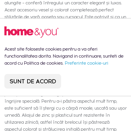
alungite – conferă întregului un caracter elegant și luxos.
Acest accesoriu vesel și colorat completează perfect
stilizările de vară, poșeta sau rucsacul. Este potrivit și ca un
cadou original, neobișnuit pentru o persoană dragă – atât
pentru adolescente, cât și pentru femei adulte pasionate
de motive fructate. Caracteristici și conținut Brelocul
cerise este un produs complet, gata de utilizare imediat
Acest site foloseste cookies pentru a va oferi
după scoaterea din ambalaj. Setul include un pandantiv în
functionalitatea dorita. Navigand in continuare, sunteti de
formă de vișină și un carabinier solid legat de acesta
acord cu Politica de cookies.
Preferinte cookie-uri
printr-un lanț cu zale alungite, asigurând fixarea sigură și
comodă la un breloc cu chei, poșetă sau rucsac.
Dimensiunile brelocului sunt 10,5 cm lungime, 4,5 cm
SUNT DE ACORD
lățime și 1,5 cm înălțime, făcându-l compact, dar bine
perceptibil la atingere. Îngrijire Brelocul cerise nu necesită
îngrijire specială. Pentru a-i păstra aspectul mult timp,
este suficient să îl ștergi cu o cârpă moale, uscată sau ușor
umedă. Aliajul de zinc și plasticul sunt rezistente în
utilizarea zilnică, astfel încât brelocul își păstrează
aspectul colorat și strălucirea inițială pentru mult timp.