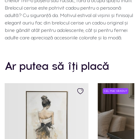
cheilor într-o poșetă sau rucsac, fără a ocupa spațiu inutil.
Brelocul cerise este potrivit cadou pentru o persoană
adultă? Cu siguranță da. Motivul estival al vișinii și finisajul
elegant auriu fac din brelocul cerise un cadou original și
bine gândit atât pentru adolescente, cât și pentru femei
adulte care apreciază accesoriile colorate și la modă.
Ar putea să îți placă
CEL MAI VÂNDUT