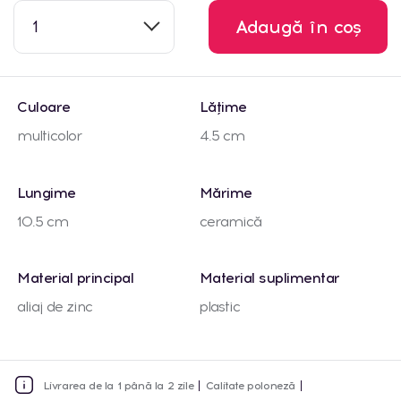
1
Adaugă în coș
Culoare
Lățime
multicolor
4.5 cm
Lungime
Mărime
10.5 cm
ceramică
Material principal
Material suplimentar
aliaj de zinc
plastic
Livrarea de la 1 până la 2 zile
Calitate poloneză