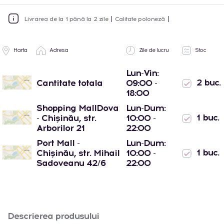
Livrarea de la 1 până la 2 zile
Calitate poloneză
Harta
Adresa
Zile de lucru
Stoc
Lun-Vin:
2 buc.
Cantitate totala
09:00 -
18:00
Shopping MallDova
Lun-Dum:
1 buc.
- Chișinău, str.
10:00 -
Arborilor 21
22:00
Port Mall -
Lun-Dum:
1 buc.
Chișinău, str. Mihail
10:00 -
Sadoveanu 42/6
22:00
Descrierea produsului