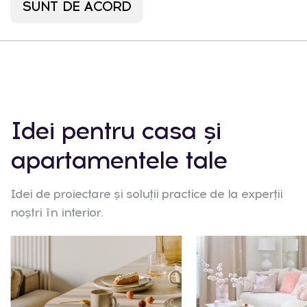
Tablou în ramă Pratera cu
Sfesnic triplu Cr
SUNT DE ACORD
motivul unei figuri
motiv
1895 MDL
140
Idei pentru casa și
apartamentele tale
Idei de proiectare și soluții practice de la experții
noștri în interior.