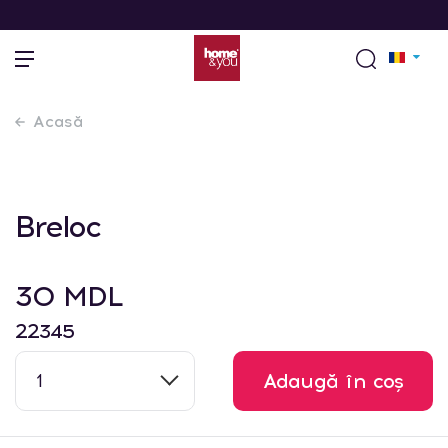
Acasă
Breloc
30 MDL
22345
1
Adaugă în coș