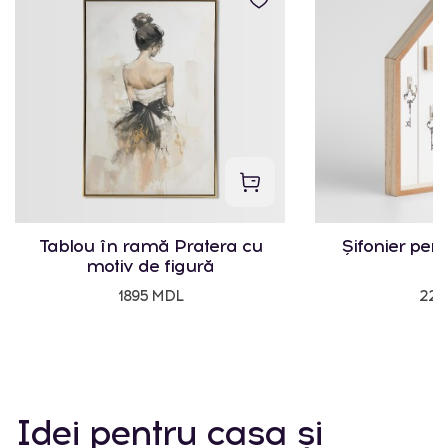
Tablou în ramă Pratera cu
Șifonier pent
motiv de figură
1895 MDL
225
Idei pentru casa și