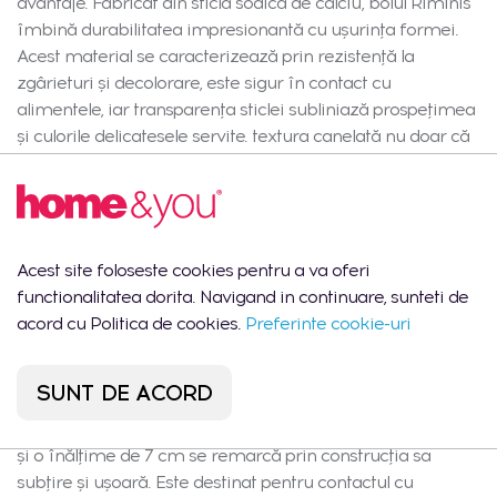
avantaje. Fabricat din sticlă sodică de calciu, bolul Riminis
îmbină durabilitatea impresionantă cu ușurința formei.
Acest material se caracterizează prin rezistență la
zgârieturi și decolorare, este sigur în contact cu
alimentele, iar transparența sticlei subliniază prospețimea
și culorile delicatesele servite. textura canelată nu doar că
oferă bolului un aspect unic, ci îl face și confortabil și
plăcut la atingere. Design și stil. Sticla transparentă cu
caneluri verticale și o bandă aurie pe margine se
integrează perfect în aranjamentele de masă moderne și
elegante. Bolul Riminis va fi un element impresionant la
Acest site foloseste cookies pentru a va oferi
servirea deserturilor, fructelor sau gustărilor, evidențiind
functionalitatea dorita. Navigand in continuare, sunteti de
caracterul special al întâlnirilor de familie și recepțiilor.
acord cu Politica de cookies.
Preferinte cookie-uri
Aspectul său nobil îl face, de asemenea, un cadou
excelent pentru o nouă casă sau alte ocazii, combinându-
SUNT DE ACORD
se ideal cu un interior contemporan, glamour sau clasic.
Funcții și conținut. Bolul Riminis cu un diametru de 15 cm
și o înălțime de 7 cm se remarcă prin construcția sa
subțire și ușoară. Este destinat pentru contactul cu