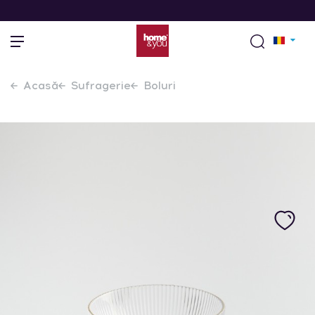
Acasă
Sufragerie
Boluri