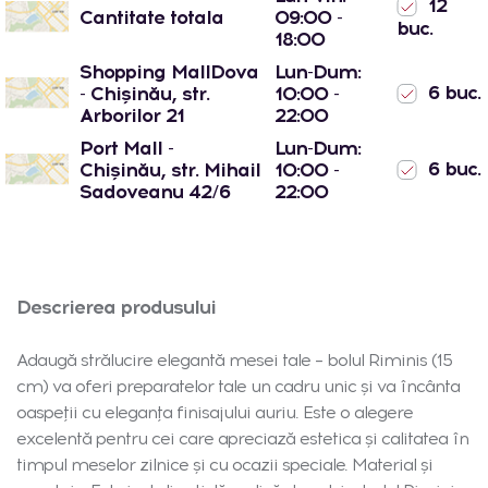
12
Cantitate totala
09:00 -
buc.
18:00
Shopping MallDova
Lun-Dum:
6 buc.
- Chișinău, str.
10:00 -
Arborilor 21
22:00
Port Mall -
Lun-Dum:
6 buc.
Chișinău, str. Mihail
10:00 -
Sadoveanu 42/6
22:00
Descrierea produsului
Adaugă strălucire elegantă mesei tale – bolul Riminis (15
cm) va oferi preparatelor tale un cadru unic și va încânta
oaspeții cu eleganța finisajului auriu. Este o alegere
excelentă pentru cei care apreciază estetica și calitatea în
timpul meselor zilnice și cu ocazii speciale. Material și