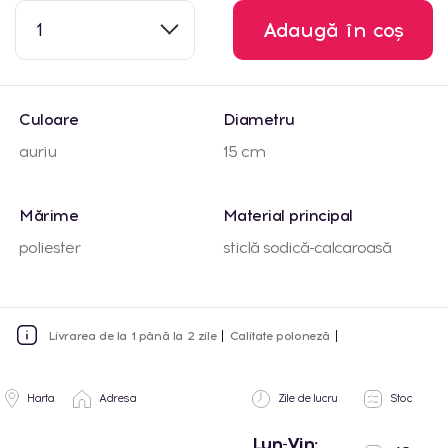
1
Adaugă în coș
Culoare
Diametru
auriu
15 cm
Mărime
Material principal
poliester
sticlă sodică-calcaroasă
Livrarea de la 1 până la 2 zile
Calitate poloneză
Harta
Adresa
Zile de lucru
Stoc
Lun-Vin: