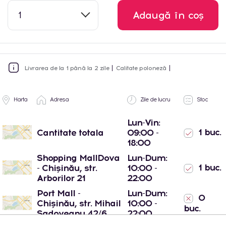
1
Adaugă în coș
Livrarea de la 1 până la 2 zile
Calitate poloneză
Harta
Adresa
Zile de lucru
Stoc
Lun-Vin:
1 buc.
Cantitate totala
09:00 -
18:00
Shopping MallDova
Lun-Dum:
1 buc.
- Chișinău, str.
10:00 -
Arborilor 21
22:00
Port Mall -
Lun-Dum:
0
Chișinău, str. Mihail
10:00 -
buc.
Sadoveanu 42/6
22:00