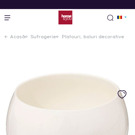
Acasă
Sufragerie
Platouri, boluri decorative