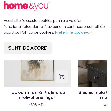
Ar putea să îți placă
Acest site foloseste cookies pentru a va oferi
functionalitatea dorita. Navigand in continuare, sunteti de
CEL MAI VÂNDUT
acord cu Politica de cookies.
Preferinte cookie-uri
SUNT DE ACORD
Tablou în ramă Pratera cu
Sfesnic triplu Cr
motivul unei figuri
motiv
1895 MDL
140