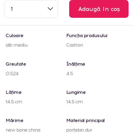
1
Adaugă în coș
Culoare
Funcția produsului
alb mediu
Castron
Greutate
Înălțime
0.524
4.5
Lățime
Lungime
14.5 cm
14.5 cm
Mărime
Material principal
new bone china
porțelan dur