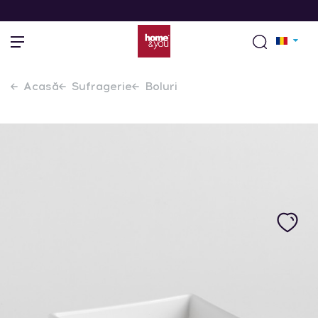
Acasă
Sufragerie
Boluri