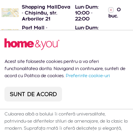
Shopping MallDova
Lun-Dum:
0
- Chișinău, str.
10:00 -
buc.
Arborilor 21
22:00
Port Mall -
Lun-Dum:
1 buc.
Chișinău, str. Mihail
10:00 -
Sadoveanu 42/6
22:00
Acest site foloseste cookies pentru a va oferi
functionalitatea dorita. Navigand in continuare, sunteti de
Descrierea produsului
acord cu Politica de cookies.
Preferinte cookie-uri
Bolul din porțelan dur, de culoare albă, este un element
elegant și funcțional pentru orice bucătărie. Fabricat din
SUNT DE ACORD
porțelan de înaltă calitate, acesta se remarcă nu doar prin
aspectul estetic, ci și prin durabilitate și practicitate.
Culoarea albă a bolului îi conferă universalitate,
potrivindu-se diferitelor stiluri de amenajare, de la clasic la
modern. Suprafața mată îi oferă delicatețe și eleganță,