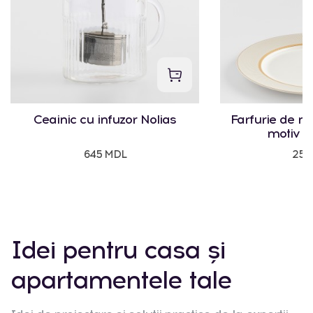
Ceainic cu infuzor Nolias
Farfurie de m
motiv g
645 MDL
250
Idei pentru casa și
apartamentele tale