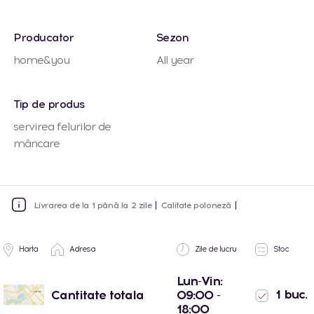
Producator
Sezon
home&you
All year
Tip de produs
servirea felurilor de
mâncare
Livrarea de la 1 până la 2 zile
Calitate poloneză
Harta
Adresa
Zile de lucru
Stoc
Lun-Vin:
1 buc.
Cantitate totala
09:00 -
18:00