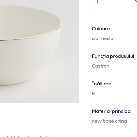
1
Culoare
alb mediu
Funcția produsului
Castron
Înălțime
9
Material principal
new bone china