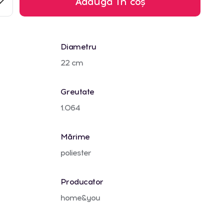
Adaugă în coș
Diametru
22 cm
Greutate
1.064
Mărime
poliester
Producator
home&you