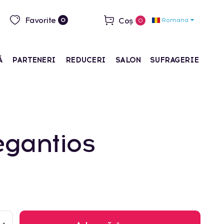
Favorite
Coș
Romana
0
0
Ă
PARTENERI
REDUCERI
SALON
SUFRAGERIE
egantios