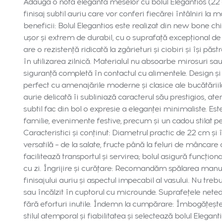
Adaugă o notă elegantă meselor cu bolul Elegantios (22 cm
finisaj subtil auriu care vor conferi fiecărei întâlniri la
beneficii: Bolul Elegantios este realizat din new bone ch
ușor și extrem de durabil, cu o suprafață excepțional de 
are o rezistență ridicată la zgârieturi și ciobiri și își pă
în utilizarea zilnică. Materialul nu absoarbe mirosuri sau 
siguranță completă în contactul cu alimentele. Design și st
perfect cu amenajările moderne și clasice ale bucătăriilo
aurie delicată îi subliniază caracterul său prestigios, a
subtil fac din bol o expresie a eleganței minimaliste. Es
familie, evenimente festive, precum și un cadou stilat p
Caracteristici și conținut: Diametrul practic de 22 cm și
versatilă – de la salate, fructe până la feluri de mâncare
facilitează transportul și servirea; bolul asigură funcționa
cu zi. Îngrijire și curățare: Recomandăm spălarea manu
finisajului auriu și aspectul impecabil al vasului. Nu tre
sau încălzit în cuptorul cu microunde. Suprafețele nete
fără eforturi inutile. Îndemn la cumpărare: Îmbogățește
stilul atemporal și fiabilitatea și selectează bolul Elegant