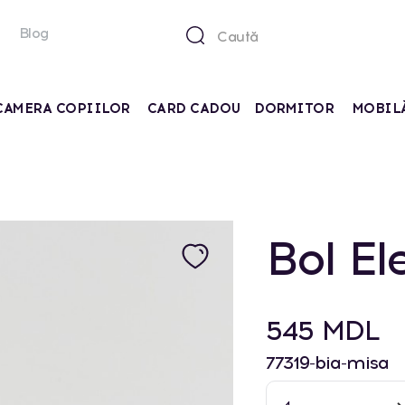
Blog
CAMERA COPIILOR
CARD CADOU
DORMITOR
MOBIL
Bol El
545 MDL
77319-bia-misa