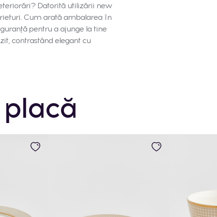
deteriorări? Datorită utilizării new
zgârieturi. Cum arată ambalarea în
iguranță pentru a ajunge la tine
ezit, contrastând elegant cu
 placă