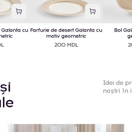
 Galanta cu
Farfurie de desert Galanta cu
Bol Gal
etric
motiv geometric
g
DL
200 MDL
2
și
Idei de pr
noștri în i
le