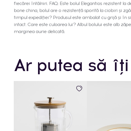
fiecărei întâlniri. FAQ: Este bolul Elegantios rezistent la 
bone china, bolul are o rezistență sporită la ciobiri și 
timpul expediției? Produsul este ambalat cu grijă și în s
intact. Care este culoarea lui? Albul bolului este alb zăp
marginea aurie delicată.
Ar putea să îți