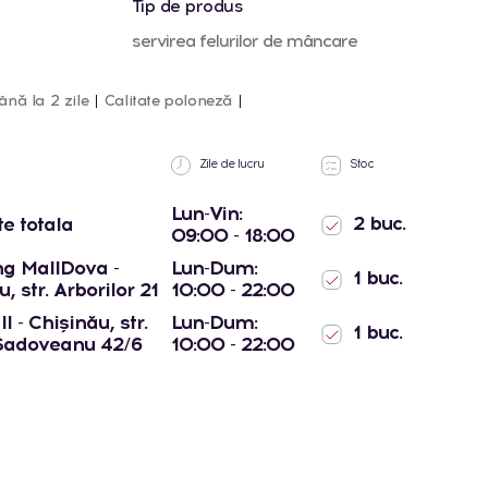
Tip de produs
servirea felurilor de mâncare
ână la 2 zile
Calitate poloneză
Zile de lucru
Stoc
Lun-Vin:
2 buc.
te totala
09:00 - 18:00
g MallDova -
Lun-Dum:
1 buc.
, str. Arborilor 21
10:00 - 22:00
l - Chișinău, str.
Lun-Dum:
1 buc.
Sadoveanu 42/6
10:00 - 22:00