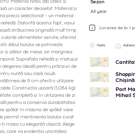
). Material nobil, alb clasic și
Sezon
 masă un caracter deosebit. Material și
All year
ina precis selecționat – un material
netedă. Datorită acestui fapt, vasul
Livrarea de la 1 p
strează strălucirea originală mult timp
culorile alimentelor servite, oferind
il: Albul bolului se potrivește
Harta
Adresa
r și sălilor de mese, iar marginea
temporal. Suprafața netedă și matușul
Cantita
te alegerea ideală pentru prânzuri de
entru nuntă sau casă nouă.
Shoppin
Chișinău
 înălțimea de 9 cm oferă o utilizare
 calde. Construcția ușoară (1,064 kg)
Port Mal
Mihail 
litate completă și în utilizarea de zi
ală pentru a conserva durabilitatea
buie spălat în mașina de spălat vase
de permit menținerea bolului curat
-ți masa cu eleganță clasică. Alege
ios, care va evidenția unicitatea