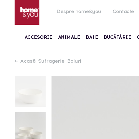
Despre home&you
Contacte
ACCESORII
ANIMALE
BAIE
BUCĂTĂRIE
Acasă
Sufragerie
Boluri