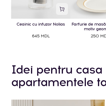
Ceainic cu infuzor Nolias
Farfurie de masă
motiv geom
645 MDL
250 M
Idei pentru casa 
apartamentele ta