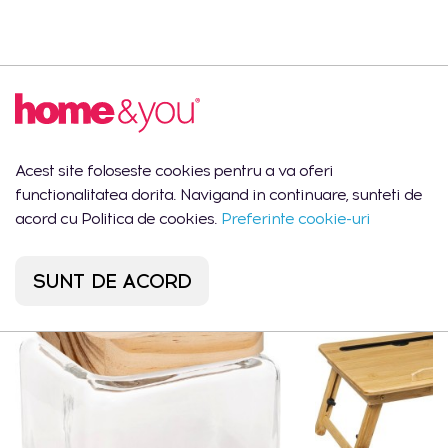
Descrierea produsului
Bol ELEGANCE D24,5
Acest site foloseste cookies pentru a va oferi
functionalitatea dorita. Navigand in continuare, sunteti de
Ar putea să îți placă
acord cu Politica de cookies.
Preferinte cookie-uri
SUNT DE ACORD
CEL MAI VÂNDUT