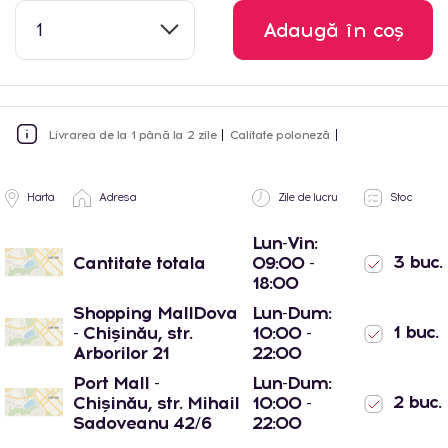
1
Adaugă în coș
Livrarea de la 1 până la 2 zile
Calitate poloneză
Harta
Adresa
Zile de lucru
Stoc
Lun-Vin:
3 buc.
Cantitate totala
09:00 -
18:00
Shopping MallDova
Lun-Dum:
1 buc.
- Chișinău, str.
10:00 -
Arborilor 21
22:00
Port Mall -
Lun-Dum:
2 buc.
Chișinău, str. Mihail
10:00 -
Sadoveanu 42/6
22:00