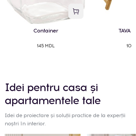
Container
TAVA 
145 MDL
107
Idei pentru casa și
apartamentele tale
Idei de proiectare și soluții practice de la experții
noștri în interior.