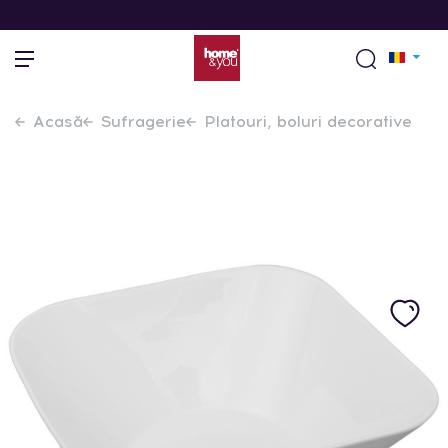
Acasă
Sufragerie
Platouri, boluri decorative