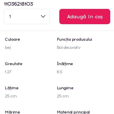
11036218103
1
Adaugă în coș
Culoare
Funcția produsului
bej
Bol decorativ
Greutate
Înălțime
1.27
6.5
Lățime
Lungime
25 cm
25 cm
Mărime
Material principal