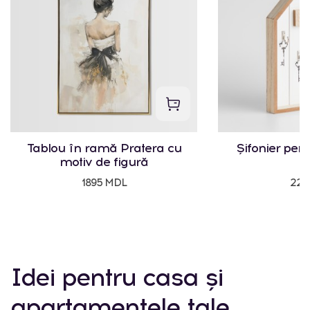
Tablou în ramă Pratera cu
Șifonier pent
motiv de figură
1895 MDL
225
Idei pentru casa și
apartamentele tale