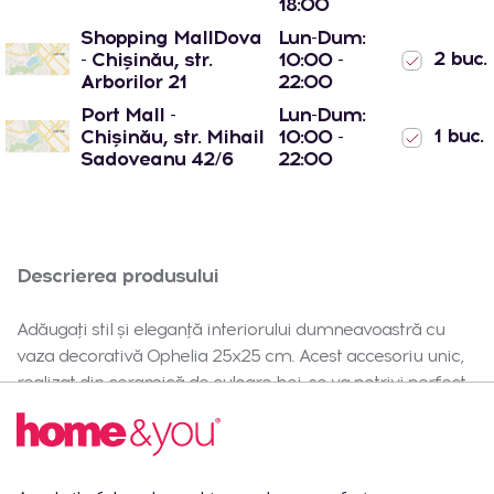
18:00
Shopping MallDova
Lun-Dum:
2 buc.
- Chișinău, str.
10:00 -
Arborilor 21
22:00
Port Mall -
Lun-Dum:
1 buc.
Chișinău, str. Mihail
10:00 -
Sadoveanu 42/6
22:00
Descrierea produsului
Adăugați stil și eleganță interiorului dumneavoastră cu
vaza decorativă Ophelia 25x25 cm. Acest accesoriu unic,
realizat din ceramică de culoare bej, se va potrivi perfect
atât în bucătărie, cât și în dining, evidențiind caracterul
natural al amenajării. Material și beneficii: vaza decorativă
Ophelia este fabricată din ceramică de înaltă calitate,
care asigură durabilitate, rezistență la zgârieturi și o