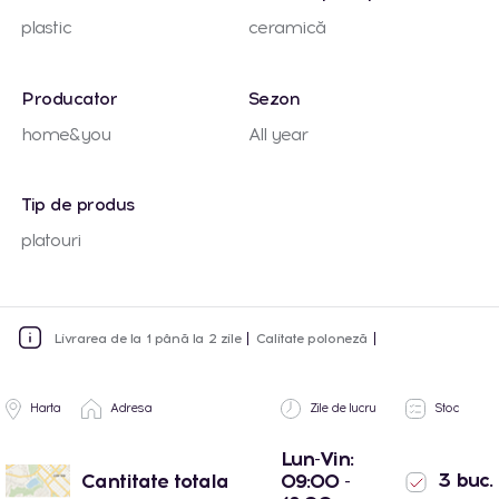
plastic
ceramică
Producator
Sezon
home&you
All year
Tip de produs
platouri
Livrarea de la 1 până la 2 zile
Calitate poloneză
Harta
Adresa
Zile de lucru
Stoc
Lun-Vin:
3 buc.
Cantitate totala
09:00 -