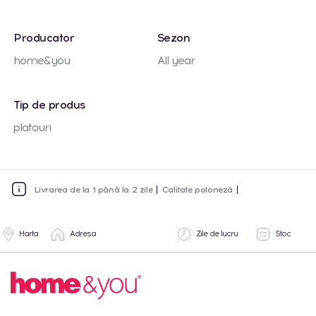
Producator
Sezon
home&you
All year
Tip de produs
platouri
Livrarea de la 1 până la 2 zile
Calitate poloneză
Harta
Adresa
Zile de lucru
Stoc
Lun-Vin:
1 buc.
Cantitate totala
09:00 -
18:00
Shopping MallDova
Lun-Dum: