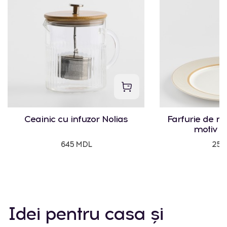
Ceainic cu infuzor Nolias
Farfurie de m
motiv g
645 MDL
250
Idei pentru casa și