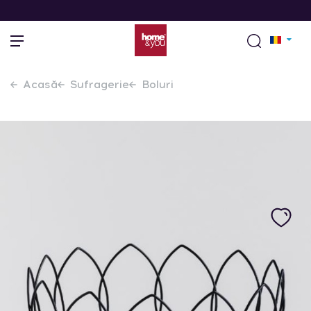
Acasă
Sufragerie
Boluri