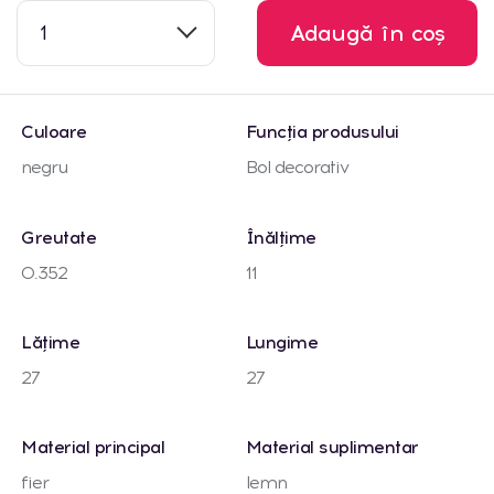
1
Adaugă în coș
Culoare
Funcția produsului
negru
Bol decorativ
Greutate
Înălțime
0.352
11
Lățime
Lungime
27
27
Material principal
Material suplimentar
fier
lemn