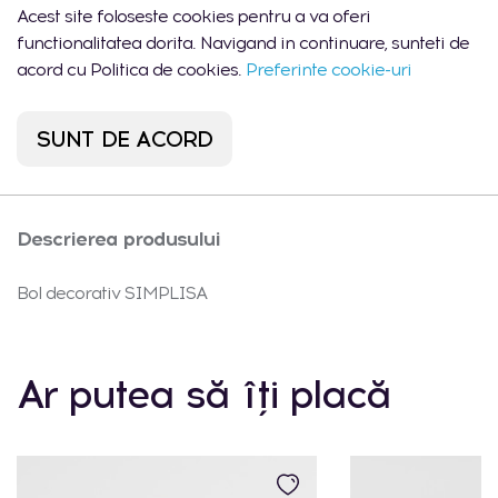
Acest site foloseste cookies pentru a va oferi
1 buc.
- Chișinău, str.
10:00 -
Arborilor 21
22:00
functionalitatea dorita. Navigand in continuare, sunteti de
acord cu Politica de cookies.
Preferinte cookie-uri
Port Mall -
Lun-Dum:
0
Chișinău, str. Mihail
10:00 -
buc.
Sadoveanu 42/6
22:00
SUNT DE ACORD
Descrierea produsului
Bol decorativ SIMPLISA
Ar putea să îți placă