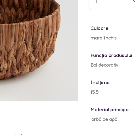
1
Culoare
maro închis
Funcția produsului
Bol decorativ
Înălțime
15.5
Material principal
iarbă de apă