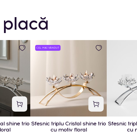
 placă
CEL MAI VÂNDUT
al shine trio
Sfesnic triplu Cristal shine trio
Sfesnic trip
loral
cu motiv floral
cu m