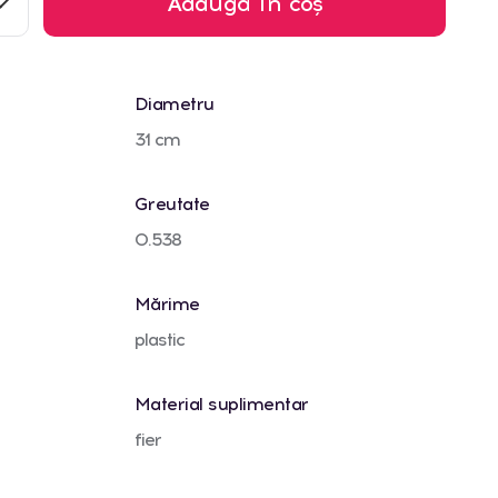
Adaugă în coș
Diametru
31 cm
Greutate
0.538
Mărime
plastic
Material suplimentar
fier