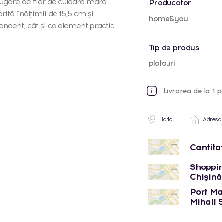
ăugare de fier de culoare maro
Producator
orită înălțimii de 15,5 cm și
home&you
endent, cât și ca element practic
Tip de produs
platouri
Livrarea de la 1 p
Harta
Adresa
Cantita
Shoppin
Chișinău
Port Mal
Mihail 