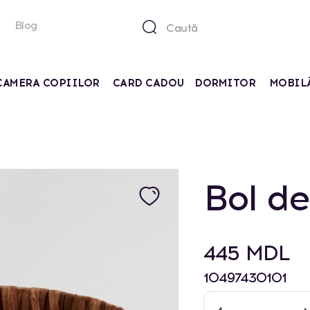
Blog
CAMERA COPIILOR
CARD CADOU
DORMITOR
MOBIL
Bol d
445 MDL
10497430101