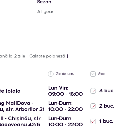
Sezon
All year
ână la 2 zile
Calitate poloneză
Zile de lucru
Stoc
Lun-Vin:
3 buc.
te totala
09:00 - 18:00
g MallDova -
Lun-Dum:
2 buc.
, str. Arborilor 21
10:00 - 22:00
l - Chișinău, str.
Lun-Dum:
1 buc.
Sadoveanu 42/6
10:00 - 22:00