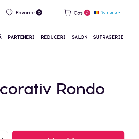
Favorite
Coș
Romana
0
0
Ă
PARTENERI
REDUCERI
SALON
SUFRAGERIE
ecorativ Rondo