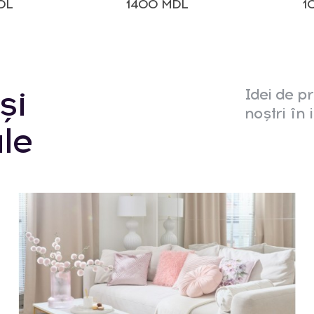
DL
1400 MDL
1
și
Idei de pr
noștri în i
le