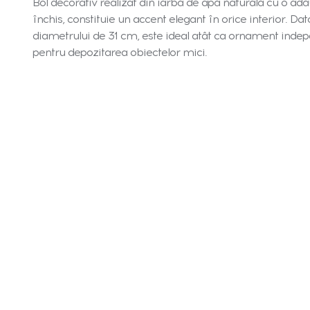
Bol decorativ realizat din iarbă de apă naturală cu o ad
închis, constituie un accent elegant în orice interior. Dat
diametrului de 31 cm, este ideal atât ca ornament indep
pentru depozitarea obiectelor mici.