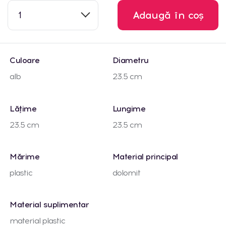
1
Adaugă în coș
Culoare
Diametru
alb
23.5 cm
Lățime
Lungime
23.5 cm
23.5 cm
Mărime
Material principal
plastic
dolomit
Material suplimentar
material plastic