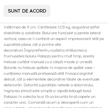
persoană apropiată care apreciază un stil rafinat și
decorațiuni luxoase pentru casă.Caracteristici și
SUNT DE ACORD
conținutBolul decorativ Palazzo este un obiect singular cu
diametrul de 24 cm, lățimea și lungimea de 23,5 cm și
înălțimea de 11 cm. Cântărește 1,03 kg, asigurând astfel
stabilitate și soliditate. Bolul are fund plat și perete lateral
vertical, ceea ce îi conferă un aspect impresionant atât pe
suprafețe plane, cât și printre alte
decorațiuni.ÎngrijirePentru a păstra strălucirea și
frumusețea bolului Palazzo pentru mult timp, acesta
trebuie curățat manual cu o cârpă moale și umedă.
Bolurile nu trebuie spălate în mașina de spălat vase –
curățarea manuală protejează atât finisajul argintat
delicat, cât și elementele decorative tăiate de eventuale
deteriorări. Datorită suprafeței netede a dolomitului,
îngrijirea zilnică este simplă și rapidă.Adaugă bolul
Palazzo în colecția ta și fă ca locuința ta să capete un
caracter unic. Comandă acum și descoperă cum un