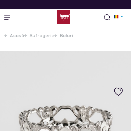
Acasă
Sufragerie
Boluri