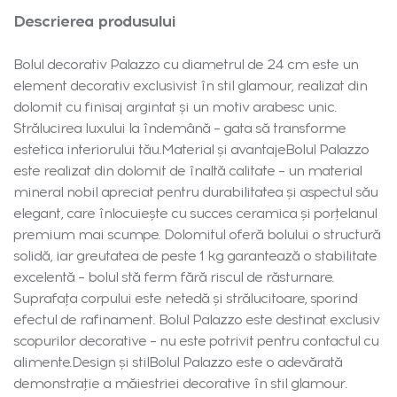
Descrierea produsului
Bolul decorativ Palazzo cu diametrul de 24 cm este un
element decorativ exclusivist în stil glamour, realizat din
dolomit cu finisaj argintat și un motiv arabesc unic.
Strălucirea luxului la îndemână – gata să transforme
estetica interiorului tău.Material și avantajeBolul Palazzo
este realizat din dolomit de înaltă calitate – un material
mineral nobil apreciat pentru durabilitatea și aspectul său
elegant, care înlocuiește cu succes ceramica și porțelanul
premium mai scumpe. Dolomitul oferă bolului o structură
solidă, iar greutatea de peste 1 kg garantează o stabilitate
excelentă – bolul stă ferm fără riscul de răsturnare.
Suprafața corpului este netedă și strălucitoare, sporind
efectul de rafinament. Bolul Palazzo este destinat exclusiv
scopurilor decorative – nu este potrivit pentru contactul cu
alimente.Design și stilBolul Palazzo este o adevărată
demonstrație a măiestriei decorative în stil glamour.