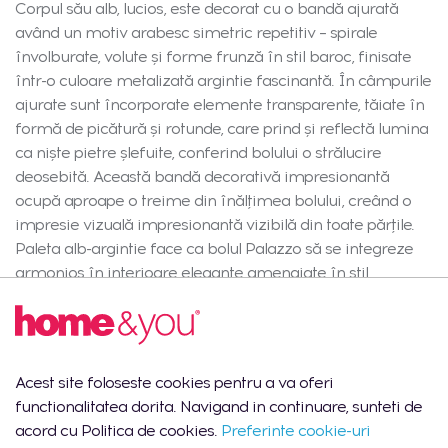
Corpul său alb, lucios, este decorat cu o bandă ajurată
având un motiv arabesc simetric repetitiv – spirale
învolburate, volute și forme frunză în stil baroc, finisate
într-o culoare metalizată argintie fascinantă. În câmpurile
ajurate sunt încorporate elemente transparente, tăiate în
formă de picătură și rotunde, care prind și reflectă lumina
ca niște pietre șlefuite, conferind bolului o strălucire
deosebită. Această bandă decorativă impresionantă
ocupă aproape o treime din înălțimea bolului, creând o
impresie vizuală impresionantă vizibilă din toate părțile.
Paleta alb-argintie face ca bolul Palazzo să se integreze
armonios în interioare elegante amenajate în stil
glamour, palatial modern și art déco, precum și în saloane
și dormitoare clasice, unde contează fiecare detaliu. Bolul
Palazzo este potrivit ca o decorație impresionantă pentru
comode, mese de cafea, bufete sau toalete, fiind un
Acest site foloseste cookies pentru a va oferi
accent decorativ de sine stătător sau parte a unei
functionalitatea dorita. Navigand in continuare, sunteti de
compoziții mai mari cu alte obiecte din seria Palazzo. Este
acord cu Politica de cookies.
Preferinte cookie-uri
de asemenea un cadou gândit și elegant pentru o