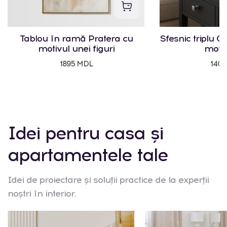
Tablou în ramă Pratera cu
Sfesnic triplu Cr
motivul unei figuri
motiv
1895 MDL
140
Idei pentru casa și
apartamentele tale
Idei de proiectare și soluții practice de la experții
noștri în interior.