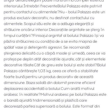
singur detaliu elegant poate transforma complet estetica
interiorului.Întrebări frecventeBolul Palazzo este potrivit
pentru contactul cu alimentele?Nu – bolul Palazzo este un
produs exclusiv decorativ, nu destinat contactului cu
alimentele. Scopul său este de a adăuga eleganță și
strălucire oricărui interior.Decorațiile argintate se șterg în
timpul curățării?Finisajul argintat al bolului Palazzo își va
păstra strălucirea cu condiția de a se evita mașina de
spălat vase și detergentii agresivi. Se recomandă
ștergerea delicată cu o cârpă moale și umedă, ceea ce va
proteja pe deplin atât decorațiile ajurate, cât și elementele
decorative tăiate.Cât de greu este bolul și este stabil?Bolul
Palazzo cântărește 1,03 kg, ceea ce oferă o stabilitate
foarte bună pentru un produs decorativ de această
dimensiune. Baza solidă din dolomit previne eficient
deplasarea accidentală a bolului.Cum arată motivul
arabesc în realitate?Motivul arabesc pe bolul Palazzo este
o bandă ajurată tridimensională și plastică care
decorează partea superioară a bolului. Este format din