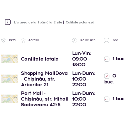
Livrarea de la 1 până la 2 zile
Calitate poloneză
Harta
Adresa
Zile de lucru
Stoc
Lun-Vin:
1 buc.
Cantitate totala
09:00 -
18:00
Shopping MallDova
Lun-Dum:
0
- Chișinău, str.
10:00 -
buc.
Arborilor 21
22:00
Port Mall -
Lun-Dum:
1 buc.
Chișinău, str. Mihail
10:00 -
Sadoveanu 42/6
22:00