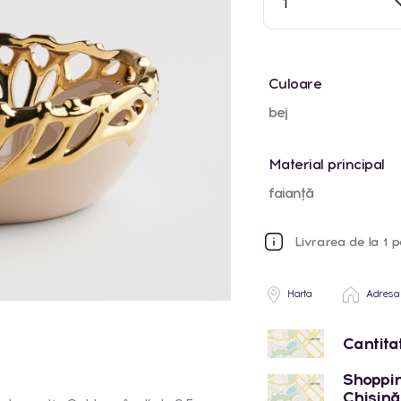
1
Culoare
bej
Material principal
faianță
Livrarea de la 1 p
Harta
Adresa
Cantita
Shoppin
Chișinău