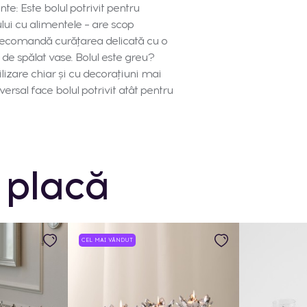
te: Este bolul potrivit pentru
lui cu alimentele – are scop
e recomandă curățarea delicată cu o
 de spălat vase. Bolul este greu?
ilizare chiar și cu decorațiuni mai
rsal face bolul potrivit atât pentru
 placă
CEL MAI VÂNDUT