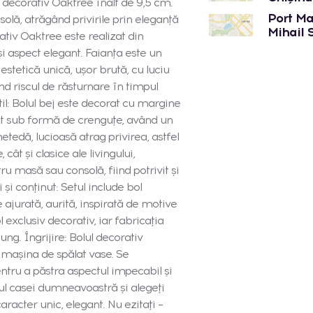
l decorativ Oaktree înalt de 9,5 cm.
Port Mal
lă, atrăgând privirile prin eleganță
Mihail 
orativ Oaktree este realizat din
 și aspect elegant. Faianța este un
 estetică unică, ușor brută, cu luciu
nd riscul de răsturnare în timpul
il: Bolul bej este decorat cu margine
urat sub formă de crenguțe, având un
tedă, lucioasă atrag privirea, astfel
ât și clasice ale livingului,
ru masă sau consolă, fiind potrivit și
 și conținut: Setul include bol
ajurată, aurită, inspirată de motive
 exclusiv decorativ, iar fabricația
ung. Îngrijire: Bolul decorativ
n mașina de spălat vase. Se
ru a păstra aspectul impecabil și
ilul casei dumneavoastră și alegeți
aracter unic, elegant. Nu ezitați –