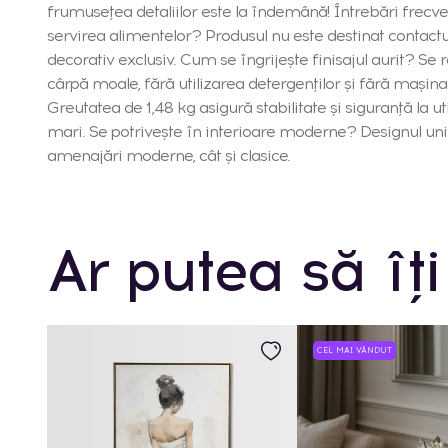
frumusețea detaliilor este la îndemână! Întrebări frecven
servirea alimentelor? Produsul nu este destinat contactu
decorativ exclusiv. Cum se îngrijește finisajul aurit? S
cârpă moale, fără utilizarea detergenților și fără mașina
Greutatea de 1,48 kg asigură stabilitate și siguranță la ut
mari. Se potrivește în interioare moderne? Designul unive
amenajări moderne, cât și clasice.
Ar putea să îți
CEL MAI VÂNDUT