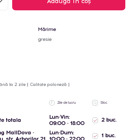
Adaugă în coș
Mărime
gresie
ână la 2 zile
Calitate poloneză
Zile de lucru
Stoc
Lun-Vin:
2 buc.
te totala
09:00 - 18:00
g MallDova -
Lun-Dum:
1 buc.
, str. Arborilor 21
10:00 - 22:00