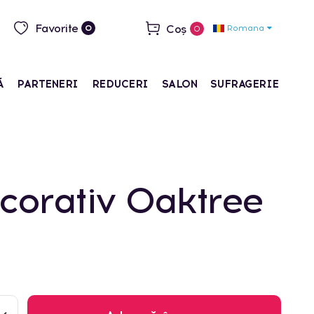
Favorite
Coș
Romana
0
0
Ă
PARTENERI
REDUCERI
SALON
SUFRAGERIE
corativ Oaktree