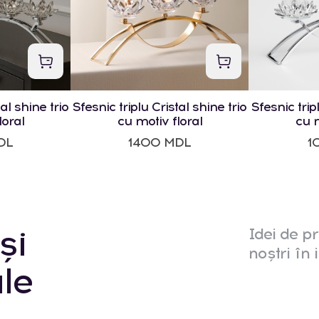
al shine trio
Sfesnic triplu Cristal shine trio
Sfesnic trip
loral
cu motiv floral
cu m
DL
1400 MDL
1
și
Idei de pr
noștri în i
le