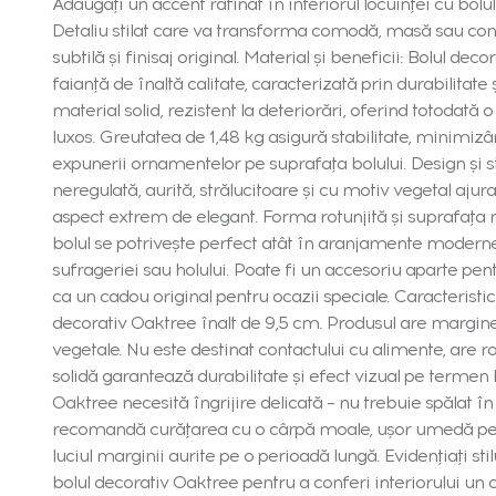
Adăugați un accent rafinat în interiorul locuinței cu bolu
Detaliu stilat care va transforma comodă, masă sau conso
subtilă și finisaj original. Material și beneficii: Bolul dec
faianță de înaltă calitate, caracterizată prin durabilitate
material solid, rezistent la deteriorări, oferind totodată o
luxos. Greutatea de 1,48 kg asigură stabilitate, minimizâ
expunerii ornamentelor pe suprafața bolului. Design și st
neregulată, aurită, strălucitoare și cu motiv vegetal aj
aspect extrem de elegant. Forma rotunjită și suprafața ne
bolul se potrivește perfect atât în aranjamente moderne, c
sufrageriei sau holului. Poate fi un accesoriu aparte pent
ca un cadou original pentru ocazii speciale. Caracteristici
decorativ Oaktree înalt de 9,5 cm. Produsul are margine 
vegetale. Nu este destinat contactului cu alimente, are rol
solidă garantează durabilitate și efect vizual pe termen l
Oaktree necesită îngrijire delicată – nu trebuie spălat î
recomandă curățarea cu o cârpă moale, ușor umedă pent
luciul marginii aurite pe o perioadă lungă. Evidențiați st
bolul decorativ Oaktree pentru a conferi interiorului un c