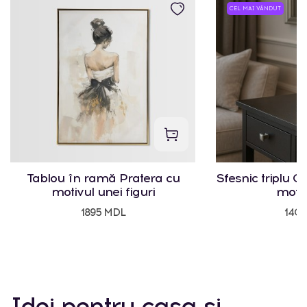
CEL MAI VÂNDUT
Tablou în ramă Pratera cu
Sfesnic triplu Cr
motivul unei figuri
motiv
1895 MDL
140
Idei pentru casa și