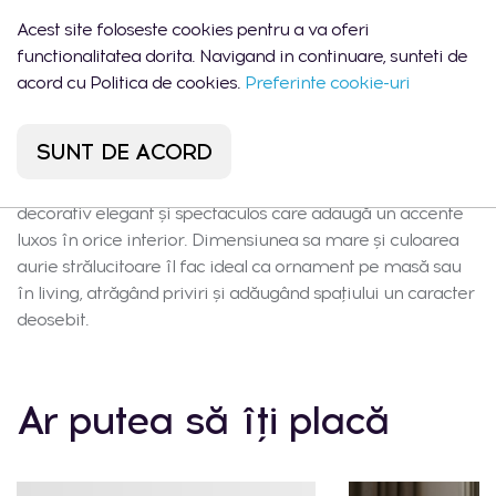
Sadoveanu 42/6
22:00
Acest site foloseste cookies pentru a va oferi
functionalitatea dorita. Navigand in continuare, sunteti de
acord cu Politica de cookies.
Preferinte cookie-uri
Descrierea produsului
SUNT DE ACORD
Bol din material MDF de culoare aurie este un element
decorativ elegant și spectaculos care adaugă un accente
luxos în orice interior. Dimensiunea sa mare și culoarea
aurie strălucitoare îl fac ideal ca ornament pe masă sau
în living, atrăgând priviri și adăugând spațiului un caracter
deosebit.
Ar putea să îți placă