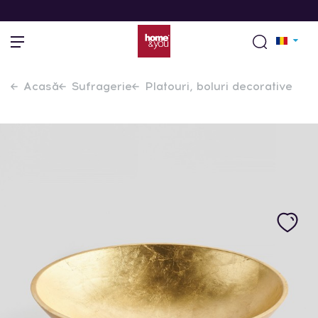
Acasă
Sufragerie
Platouri, boluri decorative