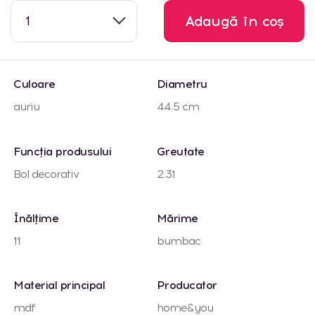
1
Adaugă în coș
Culoare
Diametru
auriu
44.5 cm
Funcția produsului
Greutate
Bol decorativ
2.31
Înălțime
Mărime
11
bumbac
Material principal
Producator
mdf
home&you