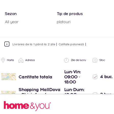
Sezon
Tip de produs
All year
platouri
Livrarea de la 1 până la 2 zile
Calitate poloneză
Harta
Adresa
Zile de lucru
Stoc
Lun-Vin:
4 buc.
Cantitate totala
09:00 -
18:00
Shopping MallDova
Lun-Dum:
2 buc.
- Chișinău, str.
10:00 -
Arborilor 21
22:00
Port Mall -
Lun-Dum:
2 buc.
Chișinău, str. Mihail
10:00 -