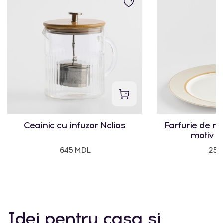
Ceainic cu infuzor Nolias
Farfurie de m
motiv g
645 MDL
250
Idei pentru casa și