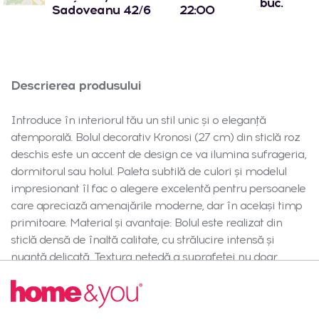
buc.
Sadoveanu 42/6
22:00
Descrierea produsului
Introduce în interiorul tău un stil unic și o eleganță
atemporală. Bolul decorativ Kronosi (27 cm) din sticlă roz
deschis este un accent de design ce va ilumina sufrageria,
dormitorul sau holul. Paleta subtilă de culori și modelul
impresionant îl fac o alegere excelentă pentru persoanele
care apreciază amenajările moderne, dar în același timp
primitoare. Material și avantaje: Bolul este realizat din
sticlă densă de înaltă calitate, cu strălucire intensă și
nuanță delicată. Textura netedă a suprafeței nu doar
încântă prin aspect, ci și facilitează curățarea. Greutatea
solidă asigură stabilitate pe orice suprafață, iar
dimensiunea optimă permite utilizarea decorativă pe tot