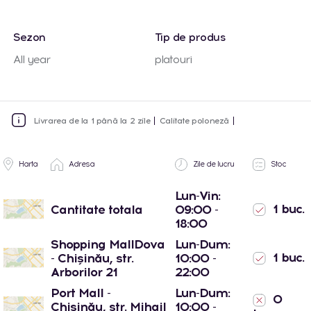
Sezon
Tip de produs
All year
platouri
Livrarea de la 1 până la 2 zile
Calitate poloneză
Harta
Adresa
Zile de lucru
Stoc
Lun-Vin:
1 buc.
Cantitate totala
09:00 -
18:00
Shopping MallDova
Lun-Dum:
1 buc.
- Chișinău, str.
10:00 -
Arborilor 21
22:00
Port Mall -
Lun-Dum:
0
Chișinău, str. Mihail
10:00 -