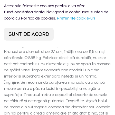
parcursul anului. Design și stil: Culoarea roz deschis și
Acest site foloseste cookies pentru a va oferi
modelul interior subtil marmorat accentuează caracterul
functionalitatea dorita. Navigand in continuare, sunteti de
de design al bolului. Liniile rotunjite și lucioase îi conferă
acord cu Politica de cookies.
Preferinte cookie-uri
universalitate și atemporalitate – va arăta minunat în
interioare moderne, glam dar și clasice. Este potrivit nu
doar ca decorațiune atractivă independentă, ci și ca
SUNT DE ACORD
suport pentru flori uscate, bază pentru aranjamente sau
cadou elegant. Caracteristici și conținut: Bolul decorativ
Kronosi are diametrul de 27 cm, înălțimea de 11,5 cm și
cântărește 0,858 kg. Fabricat din sticlă durabilă, nu este
destinat contactului cu alimentele și nu se spală în mașina
de spălat vase. Impresionează prin modelul unic din
interior și suprafața exterioară netedă și uniformă.
Îngrijire: Se recomandă curățarea manuală cu o cârpă
moale pentru a păstra luciul impecabil și a nu zgâria
suprafața. Produsul trebuie depozitat departe de sursele
de căldură și detergenti puternici. Inspiră-te: Așază bolul
pe masa din sufragerie, comoda din dormitor sau consola
din hol pentru a crea o amenajare stilată atât zilnic, cât și