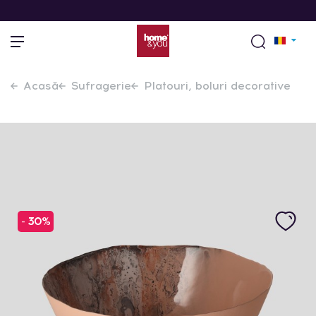
Acasă
Sufragerie
Platouri, boluri decorative
- 30%