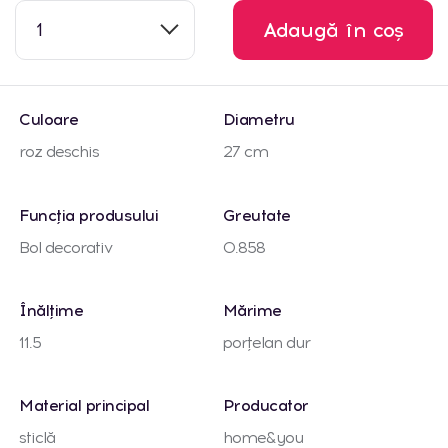
1
Adaugă în coș
Culoare
Diametru
roz deschis
27 cm
Funcția produsului
Greutate
Bol decorativ
0.858
Înălțime
Mărime
11.5
porțelan dur
Material principal
Producator
sticlă
home&you