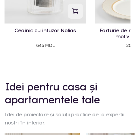
Ceainic cu infuzor Nolias
Farfurie de m
motiv g
645 MDL
250
Idei pentru casa și
apartamentele tale
Idei de proiectare și soluții practice de la experții
noștri în interior.