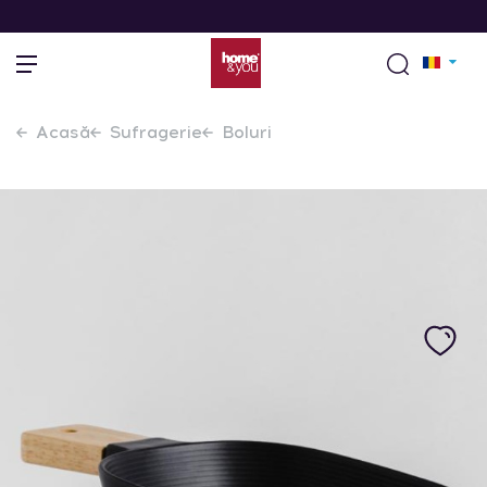
Acasă
Sufragerie
Boluri