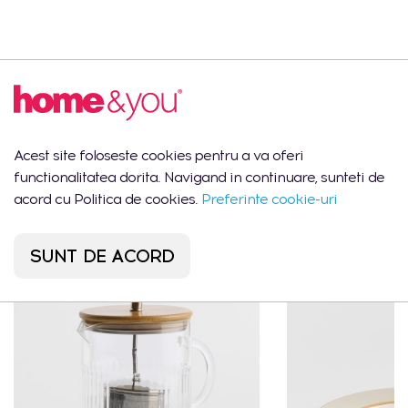
Descrierea produsului
Bol decorativ GARSONO MINI
Acest site foloseste cookies pentru a va oferi
functionalitatea dorita. Navigand in continuare, sunteti de
Ar putea să îți placă
acord cu Politica de cookies.
Preferinte cookie-uri
SUNT DE ACORD