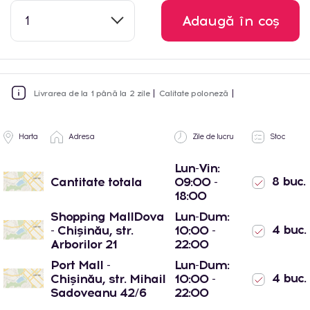
1
Adaugă în coș
Livrarea de la 1 până la 2 zile
Calitate poloneză
Harta
Adresa
Zile de lucru
Stoc
Lun-Vin:
8 buc.
Cantitate totala
09:00 -
18:00
Shopping MallDova
Lun-Dum:
4 buc.
- Chișinău, str.
10:00 -
Arborilor 21
22:00
Port Mall -
Lun-Dum:
4 buc.
Chișinău, str. Mihail
10:00 -
Sadoveanu 42/6
22:00