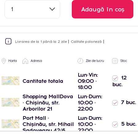
1
Adaugă în coș
Livrarea de la 1 până la 2 zile
Calitate poloneză
Harta
Adresa
Zile de lucru
Stoc
Lun-Vin:
12
Cantitate totala
09:00 -
buc.
18:00
Shopping MallDova
Lun-Dum:
7 buc.
- Chișinău, str.
10:00 -
Arborilor 21
22:00
Port Mall -
Lun-Dum:
5 buc.
Chișinău, str. Mihail
10:00 -
Sadoveanu 42/6
22:00