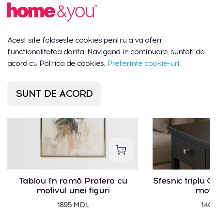
Ar putea să îți placă
Acest site foloseste cookies pentru a va oferi
functionalitatea dorita. Navigand in continuare, sunteti de
CEL MAI VÂNDUT
acord cu Politica de cookies.
Preferinte cookie-uri
SUNT DE ACORD
Tablou în ramă Pratera cu
Sfesnic triplu Cr
motivul unei figuri
motiv
1895 MDL
140