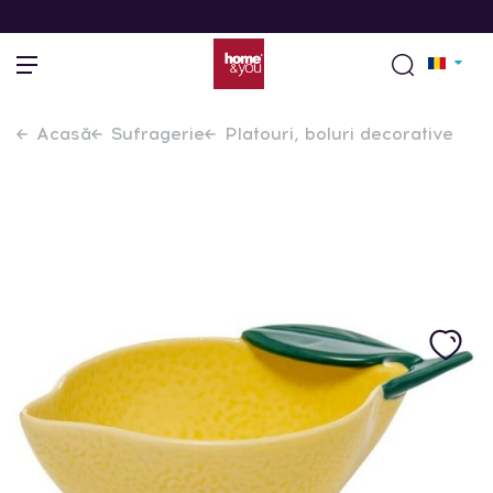
Acasă
Sufragerie
Platouri, boluri decorative