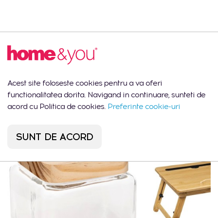
Descrierea produsului
Bol
Acest site foloseste cookies pentru a va oferi
functionalitatea dorita. Navigand in continuare, sunteti de
Ar putea să îți placă
acord cu Politica de cookies.
Preferinte cookie-uri
SUNT DE ACORD
CEL MAI VÂNDUT