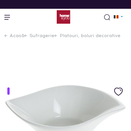
Acasă
Sufragerie
Platouri, boluri decorative