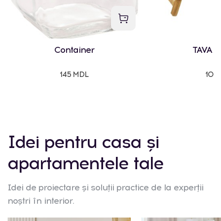
Container
TAVA 
145 MDL
107
Idei pentru casa și
apartamentele tale
Idei de proiectare și soluții practice de la experții
noștri în interior.