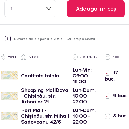
1
Adaugă în coș
Livrarea de la 1 până la 2 zile
Calitate poloneză
Harta
Adresa
Zile de lucru
Stoc
Lun-Vin:
17
Cantitate totala
09:00 -
buc.
18:00
Shopping MallDova
Lun-Dum:
9 buc.
- Chișinău, str.
10:00 -
Arborilor 21
22:00
Port Mall -
Lun-Dum:
8 buc.
Chișinău, str. Mihail
10:00 -
Sadoveanu 42/6
22:00