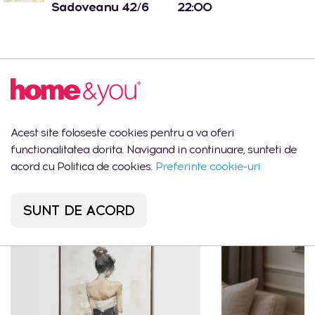
Sadoveanu 42/6
22:00
Descrierea produsului
Betisoare pentru difuzor H40 X20
Acest site foloseste cookies pentru a va oferi
functionalitatea dorita. Navigand in continuare, sunteti de
acord cu Politica de cookies.
Preferinte cookie-uri
Ar putea să îți placă
SUNT DE ACORD
CEL MAI VÂNDUT