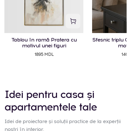
Tablou în ramă Pratera cu
Sfesnic triplu Cr
motivul unei figuri
motiv
1895 MDL
140
Idei pentru casa și
apartamentele tale
Idei de proiectare și soluții practice de la experții
noștri în interior.