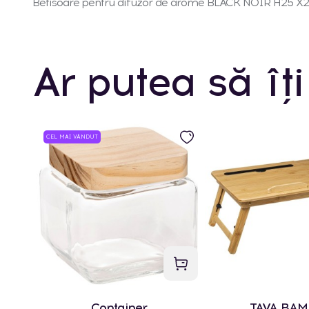
Betisoare pentru difuzor de arome BLACK NOIR H25 X
Ar putea să îți
CEL MAI VÂNDUT
Container
TAVA BA