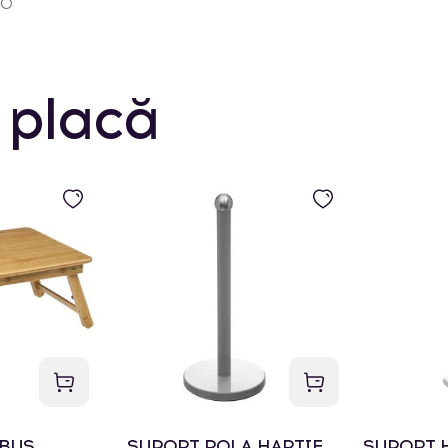
20
 placă
MBUS
SUPORT ROLA HARTIE
SUPORT H