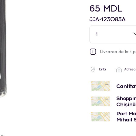
65 MDL
JJA-123083A
1
Livrarea de la 1 p
Harta
Adresa
Cantita
Shoppin
Chișinău
Port Mal
Mihail 