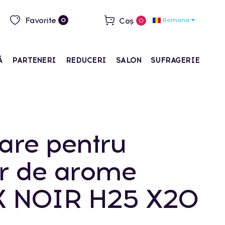
Favorite
Coș
Romana
0
0
Ă
PARTENERI
REDUCERI
SALON
SUFRAGERIE
are pentru
or de arome
 NOIR H25 X20