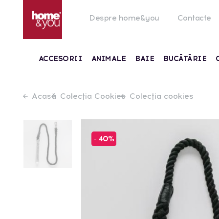
Despre home&you
Contacte
ACCESORII
ANIMALE
BAIE
BUCĂTĂRIE
Acasă
Colecția Cookies
Colecția cookies
- 40%