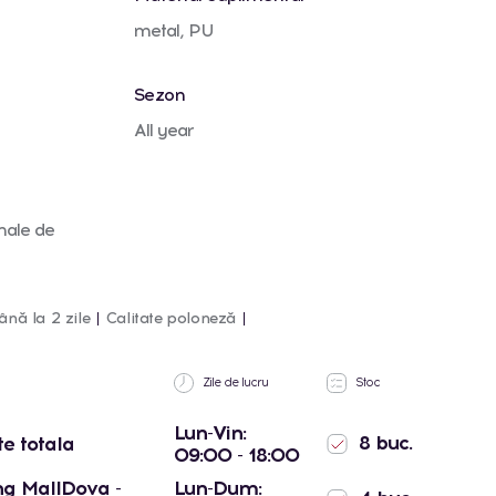
metal, PU
Sezon
All year
male de
ână la 2 zile
Calitate poloneză
Zile de lucru
Stoc
Lun-Vin:
8 buc.
te totala
09:00 - 18:00
g MallDova -
Lun-Dum: