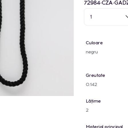
72984-CZA-GAD
1
Culoare
negru
Greutate
0.142
Lățime
2
Material principal