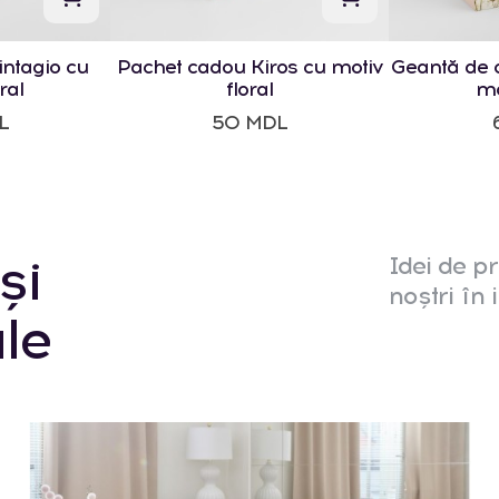
ntagio cu
Pachet cadou Kiros cu motiv
Geantă de 
ral
floral
mo
L
50 MDL
și
Idei de pr
noștri în i
le