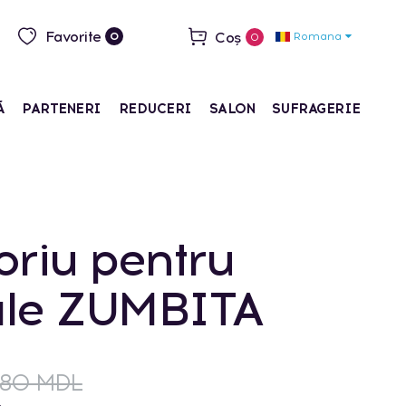
Favorite
Coș
Romana
0
0
Ă
PARTENERI
REDUCERI
SALON
SUFRAGERIE
oriu pentru
le ZUMBITA
280 MDL