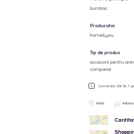
bumbac
Producator
home&you
Tip de produs
accesorii pentru ani
companie
Livrarea de la 1 p
Harta
Adresa
Cantita
Shoppin