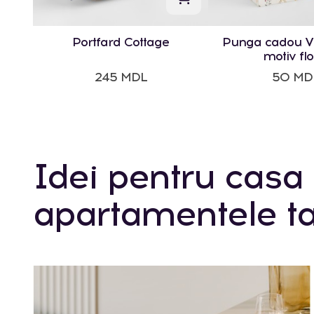
Portfard Cottage
Punga cadou Vi
motiv flo
245 MDL
50 MD
Idei pentru casa 
apartamentele ta