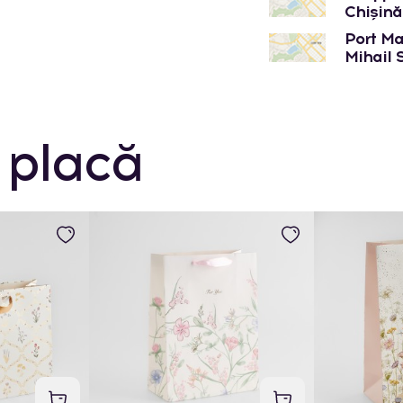
Chișinău
Port Mal
Mihail 
 placă