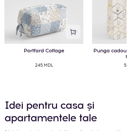
Portfard Cottage
Punga cadou Vi
fl
245 MDL
50
Idei pentru casa și
apartamentele tale