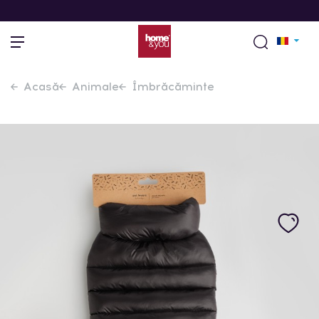
Acasă
Animale
Îmbrăcăminte