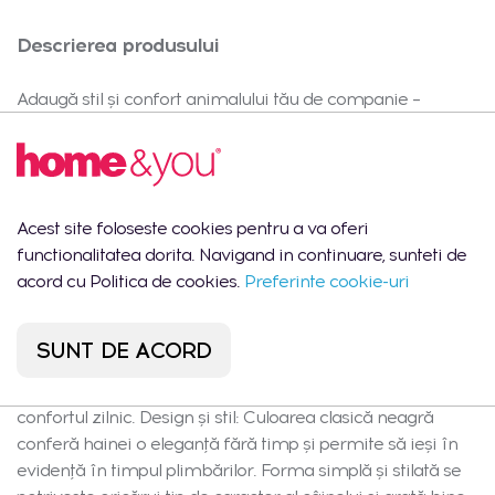
Descrierea produsului
Adaugă stil și confort animalului tău de companie –
descoperă haina pentru animalul de companie puffer L!
Ideală pentru plimbările în zilele mai reci, haina ușoară și
practică (mărimea L: 45x40x58 cm) scoate în evidență
caracterul unic al câinelui tău, asigurându-i în același timp
Acest site foloseste cookies pentru a va oferi
confort. Material și beneficii: Haina este confecționată din
functionalitatea dorita. Navigand in continuare, sunteti de
poliester de înaltă calitate, fiind extrem de ușoară, moale
acord cu Politica de cookies.
Preferinte cookie-uri
și plăcută la atingere, și ușor de întreținut. Datorită
proprietăților materialului sintetic, puffer învelește ușor
câinele, oferindu-i căldură și protecție împotriva vântului.
SUNT DE ACORD
Poliesterul nu absoarbe umezeala și își păstrează
aspectul pe termen lung – sinonim cu durabilitatea și
confortul zilnic. Design și stil: Culoarea clasică neagră
conferă hainei o eleganță fără timp și permite să ieși în
evidență în timpul plimbărilor. Forma simplă și stilată se