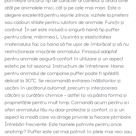
potrivește oricărui tip de caracter al câinelui și arată bine
atât pe animalele mici, cât și pe cele mai mari. Este o
alegere excelentă pentru ieșirile zilnice, vizitele la prieteni
sau cadouri stilate pentru iubitorii de animale. Funcții și
conținut: În set este inclusă o singură haină tip puffer
pentru câine, mărimea L. Ușurința și elasticitatea
materialului fac ca haina să fie ușor de îmbrăcat și să nu
restricționeze mișcările animalului. Finisajul adaptat
pentru animale asigură confort în utilizare și un aspect
estetic pe tot sezonul. Instrucțiuni de întreținere: Haina
pentru animalul de companie puffer poate fi spălată
delicat la 30°C. Se recomandă evitarea înălbitorilor și
uscării în uscătorul automat, precum și interzicerea
călcării și curățării chimice – astfel își va păstra forma și
proprietățile pentru mult timp. Comandă acum pentru a-i
oferi animalului tău nu doar protecție și confort, ci și un
aspect la modă care va atrage privirile la fiecare plimbare.
Întrebări frecvente: Este hainele potrivite pentru orice
anotimp? Puffer este cel mai potrivit în zilele mai reci sau