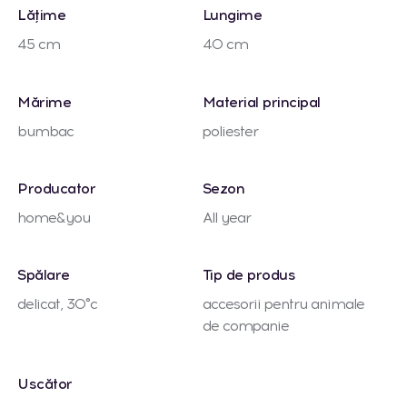
Lățime
Lungime
45 cm
40 cm
Mărime
Material principal
bumbac
poliester
Producator
Sezon
home&you
All year
Spălare
Tip de produs
delicat, 30°c
accesorii pentru animale
de companie
Uscător