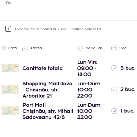
nu
Livrarea de la 1 până la 2 zile
Calitate poloneză
Harta
Adresa
Zile de lucru
Stoc
Lun-Vin:
3 buc.
Cantitate totala
09:00 -
18:00
Shopping MallDova
Lun-Dum:
2 buc.
- Chișinău, str.
10:00 -
Arborilor 21
22:00
Port Mall -
Lun-Dum:
1 buc.
Chișinău, str. Mihail
10:00 -
Sadoveanu 42/6
22:00