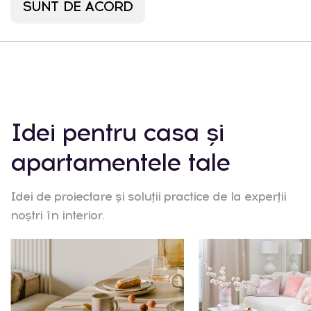
Tablou în ramă Pratera cu
Sfesnic triplu Cr
SUNT DE ACORD
motivul unei figuri
motiv
1895 MDL
140
Idei pentru casa și
apartamentele tale
Idei de proiectare și soluții practice de la experții
noștri în interior.