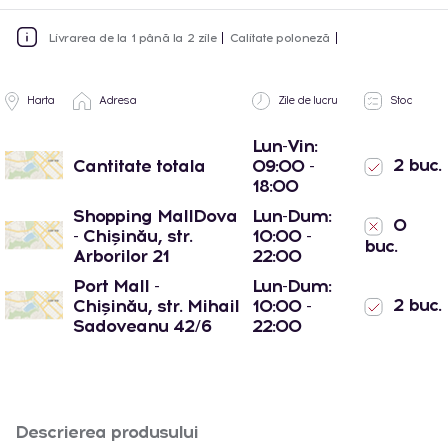
Livrarea de la 1 până la 2 zile
Calitate poloneză
Harta
Adresa
Zile de lucru
Stoc
Lun-Vin:
2 buc.
Cantitate totala
09:00 -
18:00
Shopping MallDova
Lun-Dum:
0
- Chișinău, str.
10:00 -
buc.
Arborilor 21
22:00
Port Mall -
Lun-Dum:
2 buc.
Chișinău, str. Mihail
10:00 -
Sadoveanu 42/6
22:00
Descrierea produsului