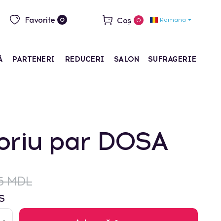
Favorite
Coș
Romana
0
0
Ă
PARTENERI
REDUCERI
SALON
SUFRAGERIE
oriu par DOSA
15 MDL
S