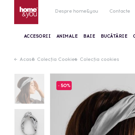
Despre home&you
Contacte
ACCESORII
ANIMALE
BAIE
BUCĂTĂRIE
Acasă
Colecția Cookies
Colecția cookies
- 50%