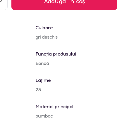
Adaugă în coș
Culoare
gri deschis
ă
Funcția produsului
Bandă
Lățime
23
Material principal
bumbac