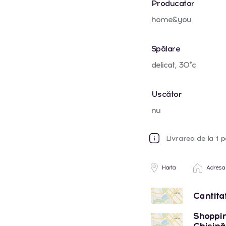
Producator
home&you
Spălare
delicat, 30°c
Uscător
nu
Livrarea de la 1 p
Harta
Adresa
Cantita
Shoppin
Chișinău