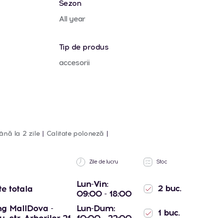
Sezon
All year
Tip de produs
accesorii
ână la 2 zile
Calitate poloneză
Zile de lucru
Stoc
Lun-Vin:
2 buc.
te totala
09:00 - 18:00
g MallDova -
Lun-Dum:
1 buc.
, str. Arborilor 21
10:00 - 22:00