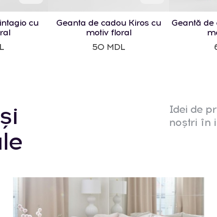
ntagio cu
Geanta de cadou Kiros cu
Geantă de 
ral
motiv floral
mo
L
50 MDL
și
Idei de pr
noștri în i
le