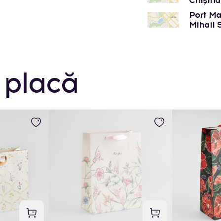
Port Mal
Mihail 
 placă