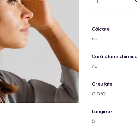
1
Călcare
nu
Curățătorie chimic
nu
Greutate
0.052
Lungime
5