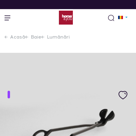
Acasă
Baie
Lumânări