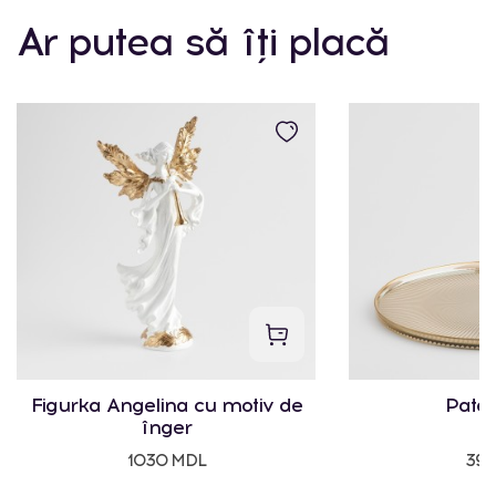
Ar putea să îți placă
Figurka Angelina cu motiv de
Pater
înger
1030 MDL
395