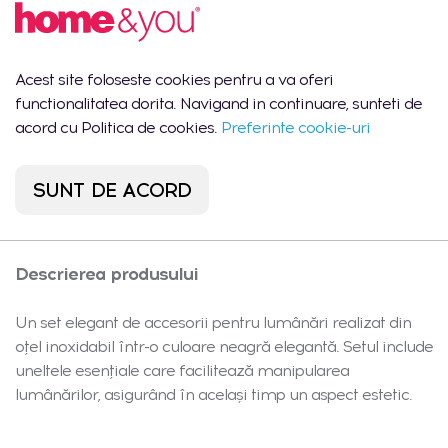
2 buc.
Cantitate totala
09:00 -
18:00
Shopping MallDova
Lun-Dum:
1 buc.
- Chișinău, str.
10:00 -
Acest site foloseste cookies pentru a va oferi
Arborilor 21
22:00
functionalitatea dorita. Navigand in continuare, sunteti de
Port Mall -
Lun-Dum:
acord cu Politica de cookies.
Preferinte cookie-uri
1 buc.
Chișinău, str. Mihail
10:00 -
Sadoveanu 42/6
22:00
SUNT DE ACORD
Descrierea produsului
Un set elegant de accesorii pentru lumânări realizat din
oțel inoxidabil într-o culoare neagră elegantă. Setul include
uneltele esențiale care facilitează manipularea
lumânărilor, asigurând în același timp un aspect estetic.