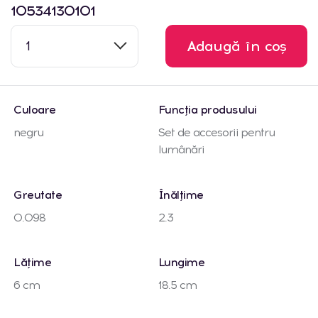
10534130101
1
Adaugă în coș
Culoare
Funcția produsului
negru
Set de accesorii pentru
lumânări
Greutate
Înălțime
0.098
2.3
Lățime
Lungime
6 cm
18.5 cm