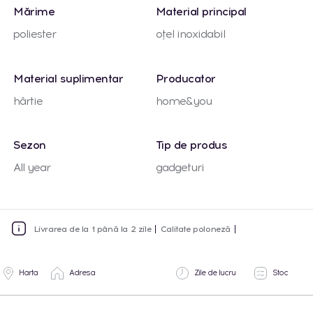
Mărime
Material principal
poliester
oțel inoxidabil
Material suplimentar
Producator
hârtie
home&you
Sezon
Tip de produs
All year
gadgeturi
Livrarea de la 1 până la 2 zile
Calitate poloneză
Harta
Adresa
Zile de lucru
Stoc
Lun-Vin: