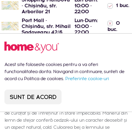
1 buc.
- Chișinău, str.
10:00 -
Arborilor 21
22:00
Port Mall -
Lun-Dum:
0
Chișinău, str. Mihail
10:00 -
buc.
Sadoveanu 42/6
22:00
Descrierea produsului
Acest site foloseste cookies pentru a va oferi
functionalitatea dorita. Navigand in continuare, sunteti de
Cedzak nu este doar un instrument practic de bucătărie,
acord cu Politica de cookies.
Preferinte cookie-uri
ci și un element elegant de decor pentru bucătărie. Sita
din nailon, cu proprietăți excelente de rezistență la
SUNT DE ACORD
temperaturi ridicate, asigură scurgerea fiabilă a
legumelor, pastelor sau altor produse, fiind totodată ușor
de curățat și de întreținut în stare impecabilă. Mânerul din
lemn de stejar conferă cedzak-ului un caracter deosebit și
un aspect natural, cald. Culoarea bej a lemnului se