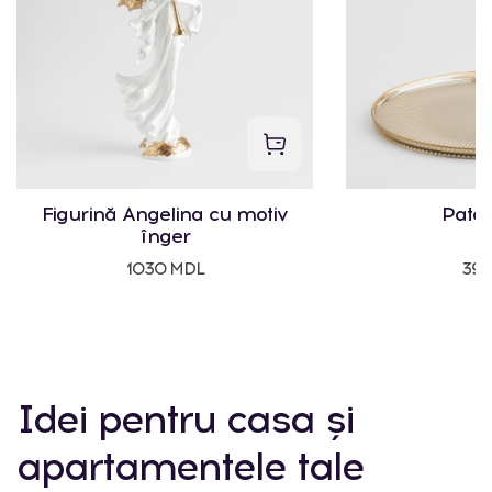
Figurină Angelina cu motiv
Pater
înger
1030 MDL
395
Idei pentru casa și
apartamentele tale