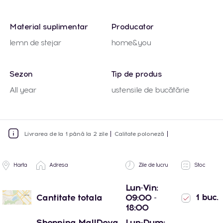
Material suplimentar
Producator
lemn de stejar
home&you
Sezon
Tip de produs
All year
ustensile de bucătărie
Livrarea de la 1 până la 2 zile
Calitate poloneză
Harta
Adresa
Zile de lucru
Stoc
Lun-Vin:
1 buc.
Cantitate totala
09:00 -
18:00
Shopping MallDova
Lun-Dum: