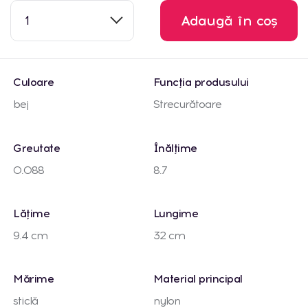
1
Adaugă în coș
Culoare
Funcția produsului
bej
Strecurătoare
Greutate
Înălțime
0.088
8.7
Lățime
Lungime
9.4 cm
32 cm
Mărime
Material principal
sticlă
nylon